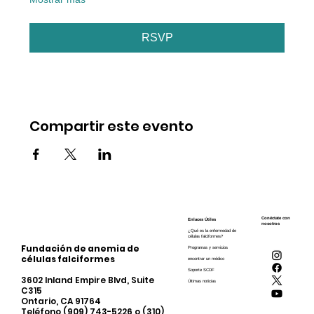
RSVP
Compartir este evento
Conéctate con
Enlaces Útiles
nosotros
¿Qué es la enfermedad de
células falciformes?
Fundación de anemia de
Programas y servicios
células falciformes
encontrar un médico
Soporte SCDF
3602 Inland Empire Blvd, Suite
Últimas noticias
C315
Ontario, CA 91764
Teléfono (909) 743-5226 o (310)