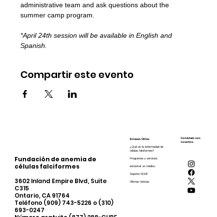
administrative team and ask questions about the 
summer camp program. 
*April 24th session will be available in English and 
Spanish.
Compartir este evento
Conéctate con
Enlaces Útiles
nosotros
¿Qué es la enfermedad de
células falciformes?
Fundación de anemia de
Programas y servicios
células falciformes
encontrar un médico
Soporte SCDF
3602 Inland Empire Blvd, Suite
Últimas noticias
C315
Ontario, CA 91764
Teléfono (909) 743-5226 o (310)
693-0247