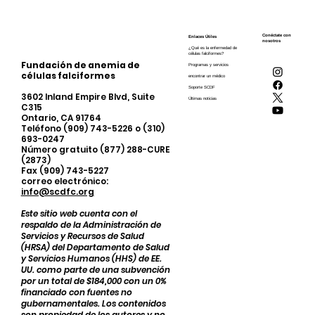
Conéctate con
Enlaces Útiles
nosotros
¿Qué es la enfermedad de
células falciformes?
Fundación de anemia de
Programas y servicios
células falciformes
encontrar un médico
Soporte SCDF
3602 Inland Empire Blvd, Suite
Últimas noticias
C315
Ontario, CA 91764
Teléfono (909) 743-5226 o (310)
693-0247
Número gratuito (877) 288-CURE
(2873)
Fax (909) 743-5227
correo electrónico:
info@scdfc.org
Este sitio web cuenta con el
respaldo de la Administración de
Servicios y Recursos de Salud
(HRSA) del Departamento de Salud
y Servicios Humanos (HHS) de EE.
UU. como parte de una subvención
por un total de $184,000 con un 0%
financiado con fuentes no
gubernamentales. Los contenidos
son propiedad de los autores y no