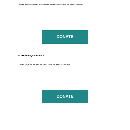
Brindar asistencia durante las vacaciones a familias necesitadas con anemia falciforme.
DONATE
En Memoria/En Honor A...
Haga su regalo en memoria o en honor de un ser querido o un amigo.
DONATE