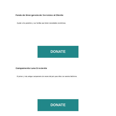
Fondo de Emergencia de Servicios al Cliente
Ayudar a los pacientes y sus familias que tienen necesidades económicas.
DONATE
Campamento Luna Creciente
El primer y más antiguo campamento de verano del país para niños con anemia falciforme.
DONATE