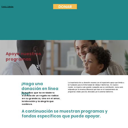
DONAR
Events Calendar
Apoye nuestros
programas
¡Haga una
La importancia de su donación resuena con el impactante apoyo que brinda a
la Fundación para la Enfermedad de Células Falciformes. En nuestro
donación en línea
mundo, no importa cuán grande o pequeña sea su contribución, nunca será
eclipsada por la inmensa diferencia que hace en el mantenimiento de
hoy!
programas vitales para los afectados por la anemia falciforme.
Creemos que la verdadera
esencia de un regalo no radica
en su grandeza, sino en el amor,
la intención y la alegría que
conlleva.
A continuación se muestran programas y
fondos específicos que puede apoyar.