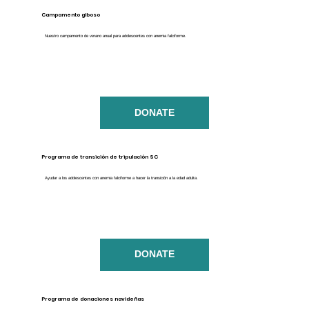
Campamento giboso
Nuestro campamento de verano anual para adolescentes con anemia falciforme.
DONATE
Programa de transición de tripulación SC
Ayudar a los adolescentes con anemia falciforme a hacer la transición a la edad adulta.
DONATE
Programa de donaciones navideñas