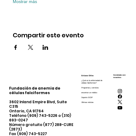
Mostrar más
Compartir este evento
Conéctate con
Enlaces Útiles
nosotros
¿Qué es la enfermedad de
células falciformes?
Fundación de anemia de
Programas y servicios
células falciformes
encontrar un médico
Soporte SCDF
3602 Inland Empire Blvd, Suite
Últimas noticias
C315
Ontario, CA 91764
Teléfono (909) 743-5226 o (310)
693-0247
Número gratuito (877) 288-CURE
(2873)
Fax (909) 743-5227